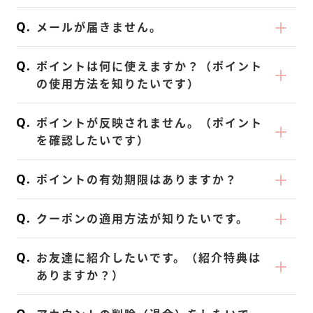
が再度、お手続きをお願いいたします。ま
またメールアドレスを忘れた方は、お手数で
それぞれお客さまご自身で変更が可能です。
た、一部端末（iphone／ios13）で一部のペ
すが、お問い合わせフォームよりご連絡くだ
メールが届きません。
ご変更は、下記をご参考ください。
ージがタップできない不具合が確認されてお
さい。
｜請求先ご住所・電話番号・メールアドレス
現在、一部のキャリアメール（au/ezwebな
ります。その場合は再起動いただくか、シス
ポイントは何に使えますか？（ポイント
ほか「お客様情報」の変更方法
ど）にて、メールが届かないお声を多くいた
テムバージョン（ios）をアップデート、ま
の使用方法を知りたいです）
1.KOREDAKEにログインをします。
だいております。《 koredake.co.jp 》を
たは PCより操作いただきますようお願いい
「1ポイント＝1円」として、KOREDAKE 公
2.My Pageを少し下にスワイプし「会員情報
【ドメイン受信（指定受信リストへ追加）】
たします。上記お試しいただいても操作でき
ポイントが反映されません。（ポイント
式サイトの全商品（定期購入 / 単品購入、送
変更」をタップします。
の設定いただき、迷惑メールになっていない
ない場合は、お手数ですがスクリーンショッ
を確認したいです）
料込み）・商品や限定アイテムとの交換*に
3.お客様情報のご変更が可能です。
かご確認ください。それでも届いていない場
トを添えて窓口までお問合せください。
｜ポイントの確認
ご利用いただけます。
合、お手数ですが「LINE／お問い合わせフォ
ポイントの有効期限はありますか？
ポイントは
こちら
よりご確認いただけます。
・単品購入・定期購入初回で利用する場合
ーム」にてご連絡ください。
｜ポイントの反映
ポイントの有効期限は、獲得ポイントごとに
ご購入情報入力画面「ポイント利用」項目
ご注文後は《 contact@koredake.co.jp 》
クーポンの適用方法が知りたいです。
申し訳ございませんが、反映まで《 2〜5営
異なります。
に、利用したいポイントをご入力ください。
から「受注完了」と「アカウント作成のご案
業日 》ほどお時間を頂戴しております。何卒
各ポイントの有効期限は
｜クーポンのご利用方法
こちら
よりご確認く
・定期購入2回目以降で利用する場合
内」のメールをお送りしております。アカウ
お友達に紹介したいです。（紹介特典は
ご了承ください。
ださい。
1．My Pageにログインします。
こちら
よりポイント利用設定が必要です。
ントは、定期購入のお休み（スキップ）やご
ありますか？）
※ポイントは有効期限順に消費されます。定
2. 「ご利用中の定期購入」の「商品・その他
※《次回お届け分のご注文確定前まで》に設
解約時に必要になりますので、もれなくご確
ご紹介を検討くださいまして、ありがとうご
期購入の場合、決済時点で有効期限内のポイ
変更」をタップします。
定が必要です。ご注文確定後にポイントを適
認・アカウント作成をお願いいたします。