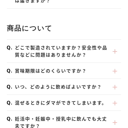
タップしてください。
は届きますか？
・《 次回お届け7日前 》までにご変更くださ
⑥少なくとも 7日以上ご使用いただいたお客
4.「基本情報」の「編集する」をタップしご
・《 次回お届け７日前 》までにご変更くだ
変更」をタップします。
ご注文内容は、マイページ内
「注文履歴」
よ
【 ご注意 】
い。
様（割り方やアレンジ等お試しいただいた上
希望のお届け予定日、お届け時間へ変更して
さい。
KOREDAKEの定期購入はお届け予定日に合
3.ご希望の商品・数量を選択し「保存する」
りご確認いただけます。
・《 次回お届け７日前 》までにご変更くだ
・既に確定した注文は変更できません。
で、品質にご満足いただけなかったお客様へ
ください。
・既に確定した注文は変更できません。
わせて自動で決済され、決済が完了したご注
をタップしてください。
領収書は「注文履歴>対象の注文番号をタッ
さい。
の返金が対象となりますが、お身体に合わな
【 ご注意 】
商品について
文のみ発送いたします。
【 ご注意 】
プ」して、画面下の「領収書発行」ボタンよ
・既に確定した注文は変更できません。
い限り、7日未満のご使用でも全額返金保証
・《 次回お届け7日前 》までにご変更くださ
有効期限切れや残高不足により決済エラーが
・《 次回お届け７日前 》までにご変更くだ
り、メールにてお送りします。
を承ります）
い。
発生した場合、ご使用可能になった時点で決
さい。
どこで製造されていますか？安全性や品
・既に確定した注文は変更できません。
済エラー分の再決済が行われます。
・既に確定した注文は変更できません。
質などに問題はありませんか？
<ご注意>
また、使用できるクレジットカードを別途新
・変更内容は次回以降も適用されますのでご
※ すべてお送りいただけない場合は、返品の
KOREDAKEは、お客さまの手元に「安全」
規登録いただいた場合にも、決済エラー分の
注意ください。
賞味期限はどのくらいですか？
対象外となりますのでご了承ください。
で「品質の高い」商品をお届けするため、厳
ご注文に対して再決済が行われます。
※ 返品の際に発生した送料、手数料はお客様
しいチェックと徹底した衛生・品質管理のも
KOREDAKEの賞味期限は《 製造日より2
再決済はご注文日起点で最大2ヶ月間、自動
いつ、どのように飲めばよいですか？
のご負担となりますのでご了承ください。発
と《 日本国内の GMP・HACCP 認定工場 》
年・ご注文日から3ヶ月以上 》となってお
で行われます。
送時は「元払い」でお送りください。
で製造しております。
り、常温保存が可能です。
忙しい時の手軽な《 朝ごはん 》やダイエッ
即日のお届けをご希望の場合はその旨ご連絡
混ぜるときにダマができてしまいます。
※ 弊社よりお伝えする返品先のご住所以外へ
開封後はできるだけお早めのお召し上がりを
ト時の《 夜のおきかえ 》にお召し上がりく
ください。
お送りいただいた場合、上記の返金保証が対
推奨しております。
ださい。ダイエット時のおきかえは、高糖
KOREDAKE は良質な国産大豆タンパクを使
※お支払い情報の更新した上で次回のお届け
妊活中・妊娠中・授乳中に飲んでも大丈
応でき兼ねますので、必ず弊社指定の住所ま
質・高カロリーが多い《 夜ごはん 》の代わ
用しているため、シェイカーだけでなくコッ
を前倒しされますと、重複決済となる可能性
夫ですか？