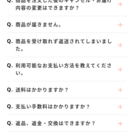
商品を注文した後のキャンセル・お届け
きしていただく必要がございます。
ださいませ。
さい。
内容の変更はできますか？
｜お届け先ご住所の変更方法
決済後、お客さま都合でのキャンセルはでき
1.KOREDAKEにログインをします。
商品が届きません。
ません。
2.「お届け先一覧」をタップします。
ご注文受付後はシステムの仕様で自動出荷準
発送時にお送りしているメールに記載の以下
3.お届け先の編集・追加が可能です。
商品を受け取れず返送されてしまいまし
備に入ってしまうため、注文後の「キャンセ
の項目をご確認ください。
【注意点】
た。
ル・お届け内容の変更」はできません。ご了
・配送追跡番号
・お届け先は《お届け7日前まで》にマイペ
配送会社での保管期間をすぎた場合、弊社に
承ください。
まずは各配送会社サイトより配送状況をご確
ージからご変更をお願いいたします。
利用可能なお支払い方法を教えてくださ
商品が返品されます。
※ご注文確定後にお届け先のご変更がある場
認ください。
・決済後の住所変更は、次回以降の定期購入
い。
ご住所の間違いや長期不在など、お客さま都
合は、お手数ですが正しい住所を添えてお問
状況がわからない場合は、配送会社に直接お
から適用となりますのでご注意ください。
現在、お支払方法はクレジットカード・デビ
合で商品が弊社へ返品された場合でもご返金
合せ窓口までご連絡ください。
問い合わせをお願いいたします。
・決済エラーが生じた場合、初回の決済時の
送料はかかりますか？
ットカード・Amazon pay が可能です。
はできません。
・お届け予定日
お届け先が適用となります。変更がある場合
ご利用可能なクレジットカードの種類は以下
「定期コース」「単品コース」ともに全国一
再発送をご希望の場合は、再発送手数料とし
ご指定がない場合は「配送追跡番号」から配
は、なるべくお早めにカスタマーサポートま
支払い手数料はかかりますか？
となっております。
律500円（税込）となっております。
て1,500円(税込)を追加でお支払いいただい
送状況をご確認ください。
でご連絡ください。
VISA、Master、Amex、JCB、Diners
配送会社（佐川急便、ヤマト運輸、日本郵
クレジットカード決済のため、支払い手数料
ております。
お届け予定日を過ぎても商品が届かない・発
※発送済み商品のお届け先変更について
返品、返金・交換はできますか？
Club
便）は、お届け先とお荷物サイズに応じて異
は無料です。
送が確認できない場合は、お問合せ窓口まで
・商品の転送は、お客さまご自身で配送会社