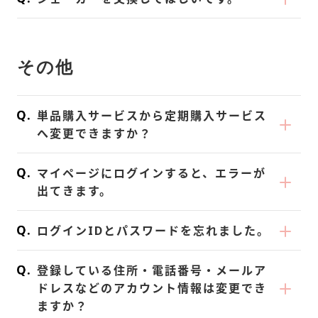
入時にお届けします。）
ー本体」と「蓋」に くぼみ がございます。
にて交換が可能です。
別売りはなく「単品購入・シェイクパック」
「シェーカー本体」と「蓋」を平行にして
大変申し訳ございませんが、シェーカーはノ
※ポイント交換した商品は、次回の定期購入
には付属しておりません。
《強めに》閉めていただくと、コクっとした
ベルティ（非販売商品）のため 返品・交換
商品と合わせてお届けいたします。既に確定
その他
KOREDAKE は粉の粒度が小さいため、シェ
感覚があり《更に奥へと回す》と締まる仕様
はできません。
した注文への同梱はできませんのでご了承く
イカーがなくても溶けやすくなっておりま
になっています。一段階さらに奥に締めるイ
ださい。
す。割って飲むお飲み物を常温にし、スプー
メージです。
初回購入・単品購入時にオリジナルスプーン
単品購入サービスから定期購入サービス
ン等でかき混ぜてお召し上がりください。
また、シェーカーは耐熱温度が90℃です。食
が同梱されていない場合、お手数ですがお問
へ変更できますか？
また、定期購入2回目以降は、貯まったポイ
洗器など高温で使用すると、容器が変形しき
合せ窓口までご連絡ください。
サービス内容を変更することはできないた
ントでシェーカーと交換することができま
ちんと閉まらなくなる恐れがございます。ご
マイページにログインすると、エラーが
め、定期購入サービスを新規でお申し込みく
す。マイページへログイン後「ポイント商品
注意ください。
出てきます。
ださい。
交換」画面にて交換が可能です。
ご不便をおかけし申し訳ございません。ブラ
※ポイント交換した商品は、次回の定期購入
ログインIDとパスワードを忘れました。
ウザの不具合の可能性がございます。現在、
商品と合わせてお届けいたします。既に確定
一部のブラウザ（Yahoo! など）で不具合が
パスワードを忘れた方は、マイページログイ
した注文への同梱はできませんのでご了承く
登録している住所・電話番号・メールア
確認されております。「GoogleChrome」
ン画面内、「パスワードをお忘れですか？」
ださい。
ドレスなどのアカウント情報は変更でき
または「Safari」をお使い頂き、お手数です
からパスワードの再発行が可能です。
ますか？