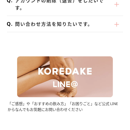
アカウントの削除（退会）をしたいで
ざいます！
ントが適用の対象となりますのでご注意くだ
3. 「クーポン・ポイント」の「変更する」を
用させることはできませんのでご注意くださ
す。
ひとりに紹介するごとに*、あなたとその友
さい。
タップします。
い。
退会・登録情報削除をご希望の場合は、大変
だちに公式サイトでのお買い物に利用できる
4．クーポンを入力し、画面下の「保存す
※ポイント分の割引は、決済のタイミングで
問い合わせ方法を知りたいです。
お手数ですが「定期購入のご解約」を行って
ポイントまたはクーポン*をプレゼント！
る」をタップしてください。
有効なポイント数に合わせて確定いたします
頂いた後に、「登録情報削除」ご希望の旨を
KOREDAKEではメールまたはLINEにてお問
★クーポンの発行は
こちら
！♪
【 ご注意 】
ため、事前にポイント割引後のご購入金額を
添えて、カスタマーサポート宛にご連絡くだ
い合わせをお受けしております。
----
「次回お届け予定日7日前」までにご変更く
ご確認いただくことができません。決済後、
さい。（手続き完了までには数日かかる可能
※お電話でのお問い合わせはお受けしており
あなたに：次回以降利用可能な「2,000 pt」
ださい。
ご注文完了メール・ご購入履歴よりご確認く
性がございます。）
ませんのでごご了承ください。
をプレゼント！
既に確定した注文に適用はできません。
ださい。
いただいたお問い合わせは営業日に順次回答
友だちに：定期初回購入に利用できる
* 商品との交換は定期購入者さま限定サービ
をさせていただきます。
*「2,000 円OFFクーポン」をプレゼント！
スです。
確認やご対応にお時間を要してしまう可能性
----
がございますがご了承ください。
*1 紹介人数に上限はございません。
*2 ご購入画面で招待クーポンを入力すると
「ご感想」や「おすすめの飲み方」「お困りごと」など
公式 LINE
からなんでもお気軽にお問い合わせください
割引が適用されます。