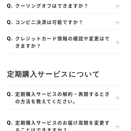
なります。
お客さま都合での返品・返金及び交換はでき
ご連絡ください。
にご依頼をお願いします。
クーリングオフはできますか？
何卒ご了承ください。
ません。
商品の状況はご購入履歴からもご確認いただ
・転送費用はお客さま負担となります。
大変申し訳ございません。
けます。
コンビニ決済は可能ですか？
｜30日間の全額返金保証について｜
クーリング・オフは、訪問販売や電話勧誘販
適用は、次の①〜⑥の条件をすべて満たす必
売などに適用される制度です。
大変申し訳ございません。
クレジットカード情報の確認や変更はで
要があります。
当サイトでのご購入は、通信販売（インター
現在、クレジットカード決済のみとなってお
きますか？
①KOREDAKE パウダー７００g(14食分）・
ネットショッピング）ですのでクーリング・
ります。
ご注文確定前に、ご自身でお手続きしていた
７５０g（15食分）の『 定期購入 初回1袋分
オフ適用外です。
いずれ実装していく予定です。ご了承くださ
だく必要がございます。
』であること。（複数個まとめてお申し込み
ご了承ください。
い。
定期購入サービスについて
｜クレジットカード情報の変更方法
いただいた際も、1袋のみのご返金となりま
1.KOREDAKEにログインをします。
す。また シェイクパックや2回目以降に購入
2.My Pageを少し下にスワイプし「クレジッ
した商品、単品購入は承っておりません。 ）
定期購入サービスの解約・再開するとき
トカード情報変更」をタップします。
②袋の中に商品が《半分以上》残っているこ
の方法を教えてください。
3.お客様情報のご変更が可能です。
と。（商品の残りが半分未満の場合は、返品
｜解約
※反映まで、少しお時間がかかります。
の対象外となりますのでご了承ください。）
ご解約は、定期購入の
解約のお手続き
よりご
定期購入サービスのお届け周期を変更す
③商品初回発送日より30日以内に「全額返金
確認ください。
ることはできますか？