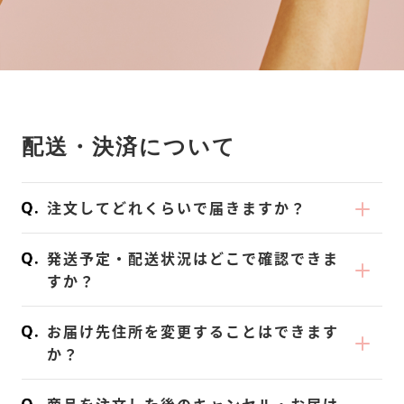
配送・決済について
注文してどれくらいで届きますか？
ご注文から 2〜5 営業日程度でお届けいたし
発送予定・配送状況はどこで確認できま
ます。
すか？
※地域によってお届け日数に違いがございま
出荷後にご登録のメールアドレスに「出荷完
すのでご了承ください。
お届け先住所を変更することはできます
了メール」をお送りしております。
※祝日を挟む大型連休期間のご注文は、弊社
か？
お荷物状況を追跡できるURLとお問い合わせ
倉庫の営業日の関係でお届けに遅れが生じる
注文処理が実施される前に、ご自身でお手続
伝票番号を記載しておりますので、ご確認く
可能性がございます。あらかじめご了承くだ