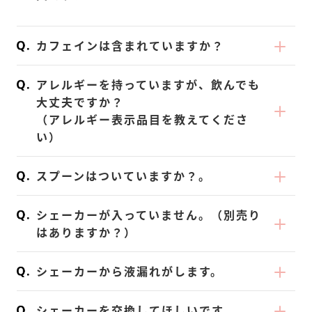
でお送りください。
※商品によって異なります
りが効果的です。
プでも簡単に溶かせてお飲みいただけます。
がご決済ざいますのでご了承ください。
※ KOREDAKE公式サイト内商品ページ以外
薬を服用中あるいは通院中の方、妊娠・授乳
※詳しくはパッケージ裏面表示ラベルに記載
からのご購入は全額返金保証返の対象外とな
中の方は、かかりつけ医にご相談の上お召し
の日付をご確認ください
ただ、割るお飲み物が氷などで冷えていると
カフェインは含まれていますか？
ります、ご了承ください。
上がりください。
溶けにくい場合がございます。常温の状態で
ミルクティー・カカオ・抹茶フレーバーに微
※ 弊社製品は医薬品ではなく健康食品ですの
お試しください。
アレルギーを持っていますが、飲んでも
量のカフェインが含まれております。
で、効果効能は保証致し兼ねます。
大丈夫ですか？
「豆乳」や「アーモンドミルク」などを
詳細はお問い合わせ窓口へご相談ください。
（アレルギー表示品目を教えてくださ
※ 全額返金保証は、お1人様1回限りとなり
「水」と合わせて召し上がる際は、先に少量
い）
ます。
の「水」をシェイカーに入れ、KOREDAKE
を溶かしてから割るお飲み物を混ぜていただ
アレルギー表示は以下の通りとなっていま
スプーンはついていますか？。
ご返金は、返品商品の確認後、手続きを進め
くと、ダマができにくくなりますのでお試し
す。
させていただきます。クレジットカード会社
ください。
KOREDAKE シェイクパック【大豆】
KOREDAKEでは「定期初回購入・単品購
シェーカーが入っていません。（別売り
の締め日の都合上、一度引き落としされてか
氷を入れて召し上がる際は、KOREDAKE を
KOREDAKE 15食分【大豆】
入」にリユースタイプのオリジナルスプーン
はありますか？）
らご返金となる場合がございますので予めご
混ぜ終えた後の召し上がる直前に、氷をお入
をお届けしています。
了承ください。
れください。
KOREDAKEでは「定期初回購入」時にオリ
商品のパッケージに、使用している原材料を
定期購入2回目以降は、貯まったポイントで
シェーカーから液漏れがします。
ジナルシェーカーをお届けしています。
すべて記載しておりますのでご確認くださ
スプーンと交換することができます。マイペ
（「定期購入1契約につき1個」を定期初回購
KOREDAKE の限定シェーカーは「シェーカ
い。
ージへログイン後「ポイント商品交換」画面
シェーカーを交換してほしいです。