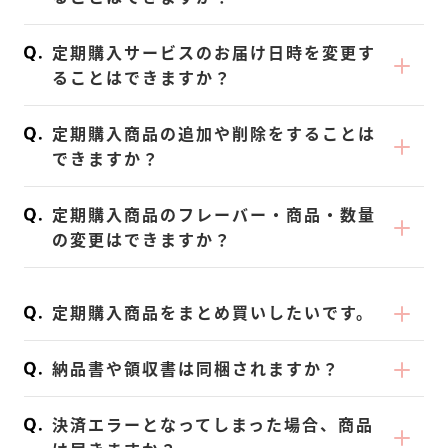
保証希望」の旨と「解約理由」「追跡番号」
【 ご注意 】
の計3点をお問い合わせフォームにてご連絡
お届け周期は「1・2ヶ月周期」からご選択い
・ご購入サイトによってご解約条件が異なる
定期購入サービスのお届け日時を変更す
いただくこと。（定期購入の場合、30日以内
ただけます。
ることはできますか？
場合がございます。
で以内であっても、2回目の決済が行われた後
ライフスタイルや飲む頻度に合わせてご選択
・《 次回お届け７日前 》までにお手続きが
は返金できませんのでご留意ください。）
お受け取り予定日を調整することができま
ください。
定期購入商品の追加や削除をすることは
必要です。
④KOREDAKE 商品本体、シェーカー（定期
す。
---------
できますか？
｜再開
購入のみ）、スプーン、その他同梱物全て、
---------
★ LINEから簡単にお手続きが可能です。
1.マイページ内「定期購入一覧」内、再開し
追加・削除ともに可能です。
専用の返品用紙（メールにてお送りいたしま
★ LINEから簡単にお手続きが可能です。
お手続きは
こちら
定期購入商品のフレーバー・商品・数量
たい定期購入の「詳細設定へ」をタップしま
｜定期購入商品の追加・削除方法
す）を弊社にお送りいただくこと。
お手続きは
こちら
---------
の変更はできますか？
す。
1.KOREDAKEにログインをします。
⑤返品理由が 味や体調面など、お身体に合わ
---------
｜お届け周期の変更方法（マイページ）
2.「次回配送予定日」を入力し「定期を再開
変更は可能です。
2.「定期購入情報」内「その他・詳細」をタ
ないことが理由であること。（ダイエットに
｜定期購入お届け日時の変更
1.KOREDAKEにログインをします。
する」をタップすると再開ができます。
｜変更方法
ップします。
定期購入商品をまとめ買いしたいです。
ついては、個人差はありますが、3か月ほど
1.KOREDAKEにログインをします。
2.「ご利用中の定期購入」の「お届け日・周
※再開後は「停止中 → 利用中」に表示が切
1.KOREDAKEにログインをします。
3.「商品を追加」ボタンをタップし、追加し
ご継続いただくと効果を感じることができま
2.My Pageを少し下にスワイプし「定期購入
期の変更」をタップします。
おまとめ買いも可能です。
り替わります。
2.「定期購入情報」内「商品・数量の変更」
たい商品・数量を選択して「商品追加」をタ
納品書や領収書は同梱されますか？
す。ダイエット効果を感じられなかったた
情報」をタップします。
3.「お届け周期」より《 1・2ヶ月 》の中か
｜まとめ買い（数量の変更）方法
をタップします。
ップして変更してください。
め、という理由に関しては短期間のため、返
3.「ご利用中の定期購入」の「編集する」を
らご選択ください。
1.KOREDAKEにログインをします。
KOREDAKEでは環境配慮・サステナブルの
3.ご希望商品・数量を選択し「保存する」を
【 ご注意 】
決済エラーとなってしまった場合、商品
品いたしかねますのでご了承ください。）
タップします。
【 ご注意 】
2.「ご利用中の定期購入」の「商品・数量の
観点から、納品書を同梱しておりません。